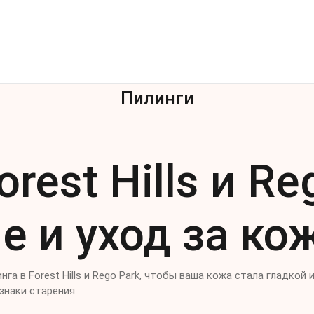
Услуги
Прайс
Обо мне
Блог
Пилинги
rest Hills и Re
е и уход за ко
га в Forest Hills и Rego Park, чтобы ваша кожа стала гладко
знаки старения.