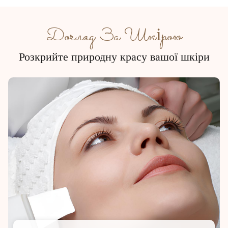
Догляд За Шкірою
Розкрийте природну красу вашої шкіри